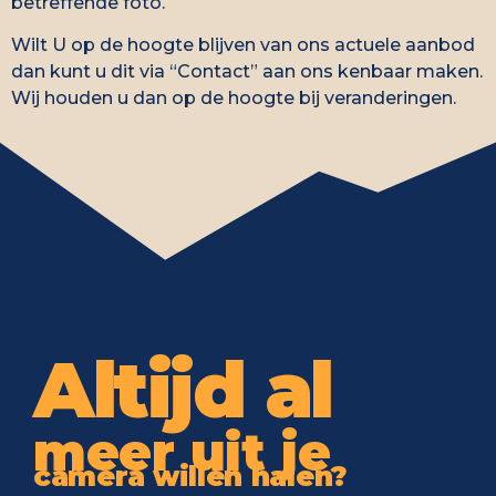
betreffende foto.
Wilt U op de hoogte blijven van ons actuele aanbod
dan kunt u dit via “
Contact
” aan ons kenbaar maken.
Wij houden u dan op de hoogte bij veranderingen.
Altijd al
meer uit je
camera willen halen?