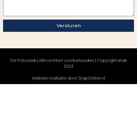
Versturen
De Fotozaak | Alle rechten voorbehouden | Copyright sinds
2023
Website realisatie door StapOnline.nl