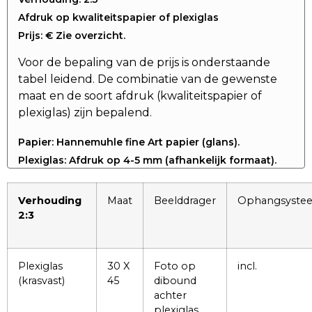
Afdruk op kwaliteitspapier of plexiglas
Prijs: € Zie overzicht.
Voor de bepaling van de prijs is onderstaande
tabel leidend. De combinatie van de gewenste
maat en de soort afdruk (kwaliteitspapier of
plexiglas) zijn bepalend.
Papier: Hannemuhle fine Art papier (glans).
Plexiglas: Afdruk op 4-5 mm (afhankelijk formaat).
Verhouding
Maat
Beelddrager
Ophangsyste
2:3
Plexiglas
30 X
Foto op
incl.
(krasvast)
45
dibound
achter
plexiglas