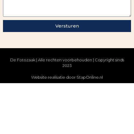
Versturen
De Fotozaak | Alle rechten voorbehouden | Copyright sinds
2023
Website realisatie door StapOnline.nl