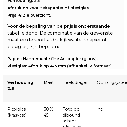
Verhouding: 2:3
Afdruk op kwaliteitspapier of plexiglas
Prijs: € Zie overzicht.
Voor de bepaling van de prijs is onderstaande
tabel leidend. De combinatie van de gewenste
maat en de soort afdruk (kwaliteitspapier of
plexiglas) zijn bepalend.
Papier: Hannemuhle fine Art papier (glans).
Plexiglas: Afdruk op 4-5 mm (afhankelijk formaat).
Verhouding
Maat
Beelddrager
Ophangsyste
2:3
Plexiglas
30 X
Foto op
incl.
(krasvast)
45
dibound
achter
plexiglas