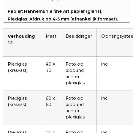
Papier: Hannemuhle fine Art papier (glans).
Plexiglas: Afdruk op 4-5 mm (afhankelijk formaat).
Verhouding
Maat
Beelddrager
Ophangsyste
1:1
Plexiglas
40 X
Foto op
incl.
(krasvast)
40
dibound
achter
plexiglas
Plexiglas
60 x
Foto op
incl.
(krasvast)
60
dibound
achter
plexiglas
Plexiglas
00 x
Foto op
incl.