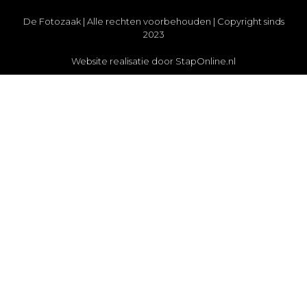
De Fotozaak | Alle rechten voorbehouden | Copyright sinds
2023
Website realisatie door StapOnline.nl