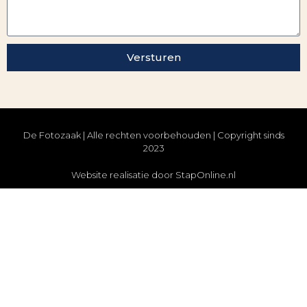
Versturen
De Fotozaak | Alle rechten voorbehouden | Copyright sinds
2023
Website realisatie door StapOnline.nl