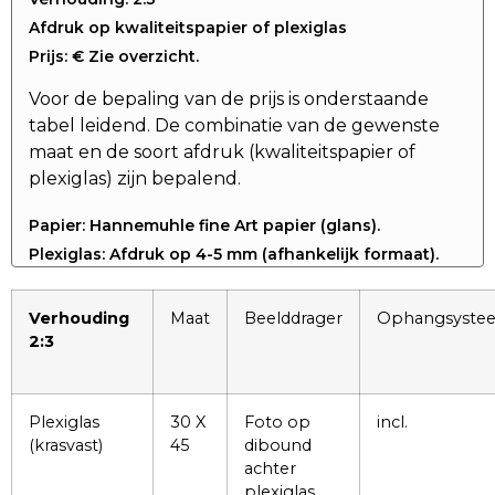
Afdruk op kwaliteitspapier of plexiglas
Prijs: € Zie overzicht.
Voor de bepaling van de prijs is onderstaande
tabel leidend. De combinatie van de gewenste
maat en de soort afdruk (kwaliteitspapier of
plexiglas) zijn bepalend.
Papier: Hannemuhle fine Art papier (glans).
Plexiglas: Afdruk op 4-5 mm (afhankelijk formaat).
Verhouding
Maat
Beelddrager
Ophangsyste
2:3
Plexiglas
30 X
Foto op
incl.
(krasvast)
45
dibound
achter
plexiglas